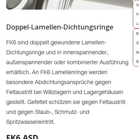
W
F
L
Doppel-Lamellen-Dichtungsringe
B
FK6 sind doppelt gewundene Lamellen-
S
Dichtungsringe und in innenspannender,
t
außenspannender oder kombinierter Ausführung
B
erhältlich. An FK6 Lamellenringe werden
besondere Abdichtungsansprüche gegen
Fettaustritt bei Wälzlagern und Lagergehäusen
gestellt. Gefettet schützen sie gegen Fettaustritt
und gegen Staub-, Schmutz- und
Spritzwassereintritt.
FK6 ASD