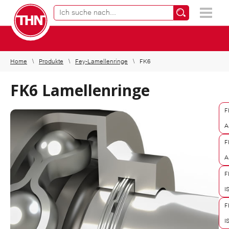
Online Produktfinder
×
Home
Produkte
Fey-Lamellenringe
FK6
FK6 Lamellenringe
F
A
F
A
F
I
F
I