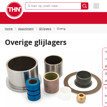
Online productzoeker
×
Home
Assortiment
Glijlagers
Overig
Overige glijlagers
V
v
g
G
d
T
a
n