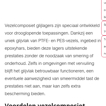
v
c
b
Vezelcomposiet glijlagers zijn speciaal ontwikkeld
S
T
voor drooglopende toepassingen. Dankzij een
T
uniek glijvlak van PTFE- en PES-vezels, ingebed in
a
epoxyhars, bieden deze lagers uitstekende
n
prestaties zonder de noodzaak van smering of
onderhoud. Zelfs in omgevingen met vervuiling
blijft het glijvlak betrouwbaar functioneren, een
eventuele aanwezigheid van smeermiddel tast de
prestaties niet aan, maar kan zelfs extra
bescherming bieden.
Voordelen vezelcomposiet