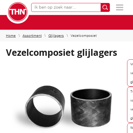
Online productzoeker
×
Home
Assortiment
Glijlagers
Vezelcomposiet
Vezelcomposiet glijlagers
V
v
g
T
v
v
g
W